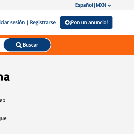
Español
|
MXN
iciar sesión | Registrarse
¡Pon un anuncio!
Buscar
na
web
que