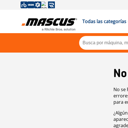
Todas las categorías
No
No se 
errore
para e
¿Algún
aparec
agrade