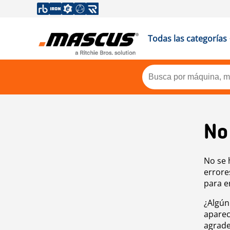
Todas las categorías
No
No se 
errore
para e
¿Algún
aparec
agrade