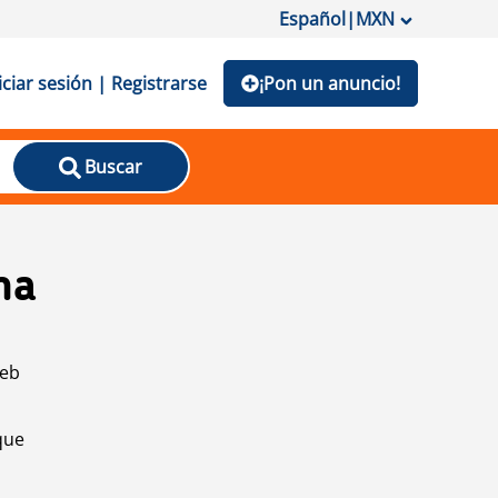
Español
|
MXN
iciar sesión | Registrarse
¡Pon un anuncio!
Buscar
na
web
que