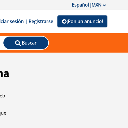
Español
|
MXN
iciar sesión | Registrarse
¡Pon un anuncio!
Buscar
na
web
que