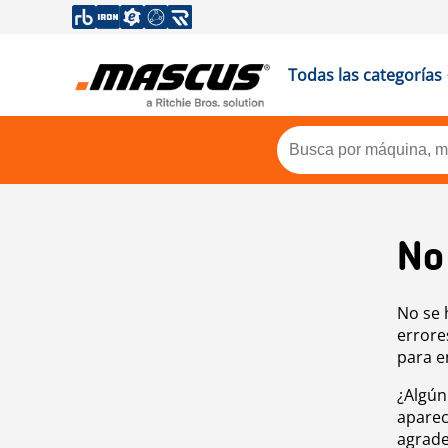
Todas las categorías
No
No se 
errore
para e
¿Algún
aparec
agrade