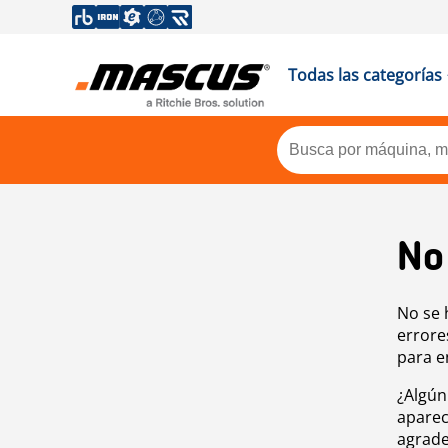
Todas las categorías
No
No se 
errore
para e
¿Algún
aparec
agrade