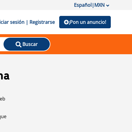
Español
|
MXN
iciar sesión | Registrarse
¡Pon un anuncio!
Buscar
na
web
que