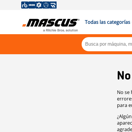
Todas las categorías
No
No se 
errore
para e
¿Algún
aparec
agrade