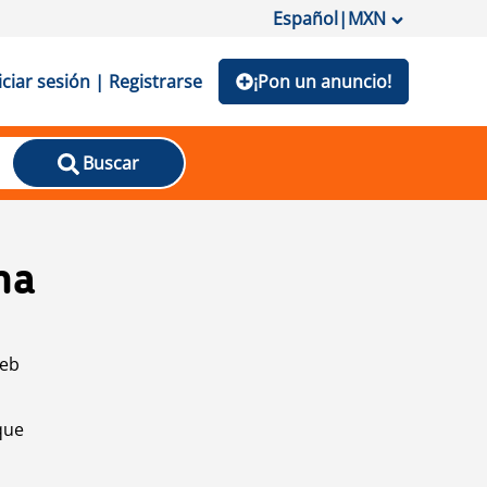
Español
|
MXN
iciar sesión | Registrarse
¡Pon un anuncio!
Buscar
na
web
que