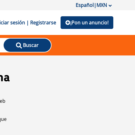
Español
|
MXN
iciar sesión | Registrarse
¡Pon un anuncio!
Buscar
na
web
que