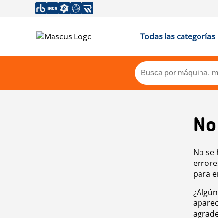
Todas las categorías
No
No se 
errore
para e
¿Algún
aparec
agrade