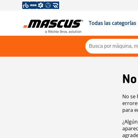
Todas las categorías
No
No se 
errore
para e
¿Algún
aparec
agrade