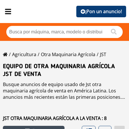
¡Pon un anuncio!
Agricultura
Otra Maquinaria Agrícola
JST
EQUIPO DE OTRA MAQUINARIA AGRÍCOLA
JST DE VENTA
Busque anuncios de equipo usado de Jst otra
maquinaria agrícola de venta en América Latina. Los
anuncios más recientes están las primeras posiciones.
Para buscar equipo usado de Jst otra maquinaria
agrícola haga clic en los botones de marca, año, precio,
horas de uso, país. Para buscar cualquier equipo usado
JST OTRA MAQUINARIA AGRÍCOLA A LA VENTA : 8
de venta haga clic en este enlace
otra maquinaria
agrícola
.