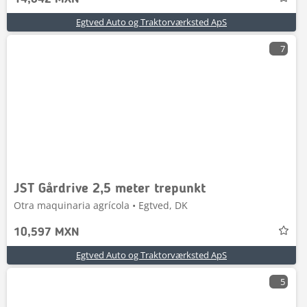
Egtved Auto og Traktorværksted ApS
7
JST Gårdrive 2,5 meter trepunkt
Otra maquinaria agrícola • Egtved, DK
10,597 MXN
Egtved Auto og Traktorværksted ApS
5