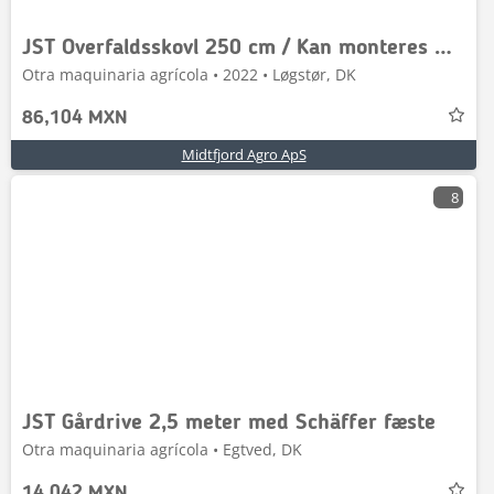
JST Overfaldsskovl 250 cm / Kan monteres med VOLVO bes
Otra maquinaria agrícola • 2022 • Løgstør, DK
86,104 MXN
Midtfjord Agro ApS
8
JST Gårdrive 2,5 meter med Schäffer fæste
Otra maquinaria agrícola • Egtved, DK
14,042 MXN