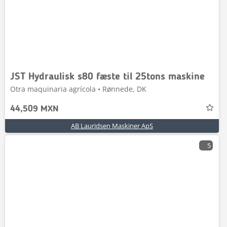
JST Hydraulisk s80 fæste til 25tons maskine
Otra maquinaria agrícola • Rønnede, DK
44,509 MXN
AB Lauridsen Maskiner ApS
5