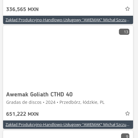
336,565 MXN
Zakład Produkcyjno-Handlowo-Usługowy "AWEMAK" Michał Szczuraszek
13
Awemak Goliath CTHD 40
Gradas de discos • 2024 • Przedbórz, łódzkie, PL
651,222 MXN
Zakład Produkcyjno-Handlowo-Usługowy "AWEMAK" Michał Szczuraszek
9