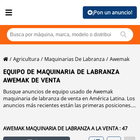
¡Pon un anuncio!
Agricultura
Maquinarias De Labranza
Awemak
EQUIPO DE MAQUINARIA DE LABRANZA
AWEMAK DE VENTA
Busque anuncios de equipo usado de Awemak
maquinaria de labranza de venta en América Latina. Los
anuncios más recientes están las primeras posiciones.
Para buscar equipo usado de Awemak maquinaria de
labranza haga clic en los botones de marca, año, precio,
horas de uso, país. Para buscar cualquier equipo usado
AWEMAK MAQUINARIA DE LABRANZA A LA VENTA : 47
de venta haga clic en este enlace
maquinaria de
labranza
.