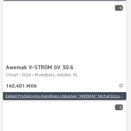
9
Awemak V-STROM GV 30.6
Chisel • 2024 • Przedbórz, łódzkie, PL
140,401 MXN
Zakład Produkcyjno-Handlowo-Usługowy "AWEMAK" Michał Szczuraszek
6