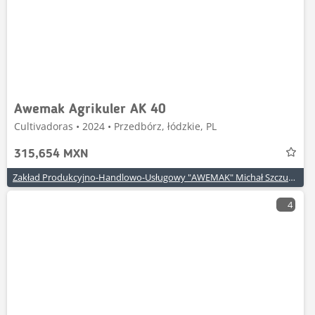
Awemak Agrikuler AK 40
Cultivadoras • 2024 • Przedbórz, łódzkie, PL
315,654 MXN
Zakład Produkcyjno-Handlowo-Usługowy "AWEMAK" Michał Szczuraszek
4