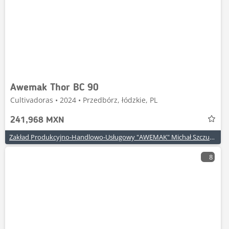
Awemak Thor BC 90
Cultivadoras • 2024 • Przedbórz, łódzkie, PL
241,968 MXN
Zakład Produkcyjno-Handlowo-Usługowy "AWEMAK" Michał Szczuraszek
8