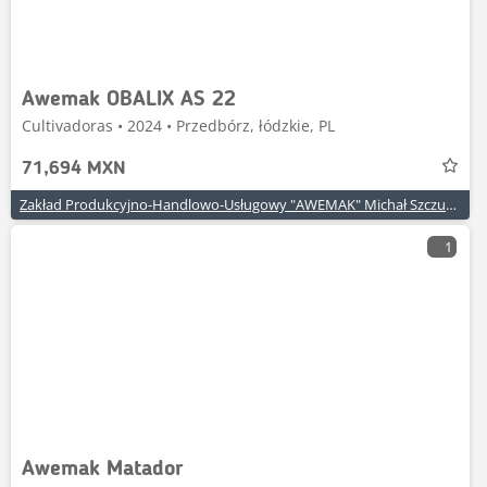
Awemak OBALIX AS 22
Cultivadoras • 2024 • Przedbórz, łódzkie, PL
71,694 MXN
Zakład Produkcyjno-Handlowo-Usługowy "AWEMAK" Michał Szczuraszek
1
Awemak Matador