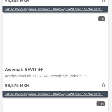
45,805 MXN
Zakład Produkcyjno-Handlowo-Usługowy "AWEMAK" Michał Szczuraszek
6
Awemak REVO 3+
Arados reversibles • 2024 • Przedbórz, łódzkie, PL
99,575 MXN
Zakład Produkcyjno-Handlowo-Usługowy "AWEMAK" Michał Szczuraszek
11