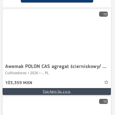
10
Awemak POLON CAS agregat ścierniskowy/ stubble cultivator
Cultivadoras • 2026 • -, PL
103,359 MXN
Top-Agro Sp. z o.o.
10