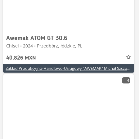
Awemak ATOM GT 30.6
Chisel • 2024 • Przedbórz, łódzkie, PL
40,826 MXN
Zakład Produkcyjno-Handlowo-Usługowy "AWEMAK" Michał Szczuraszek
4