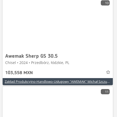
10
Awemak Sherp GS 30.5
Chisel • 2024 • Przedbórz, łódzkie, PL
103,558 MXN
Zakład Produkcyjno-Handlowo-Usługowy "AWEMAK" Michał Szczuraszek
11