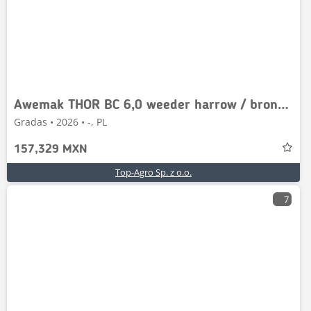
Awemak THOR BC 6,0 weeder harrow / brona chwastownik
Gradas • 2026 • -, PL
157,329 MXN
Top-Agro Sp. z o.o.
7