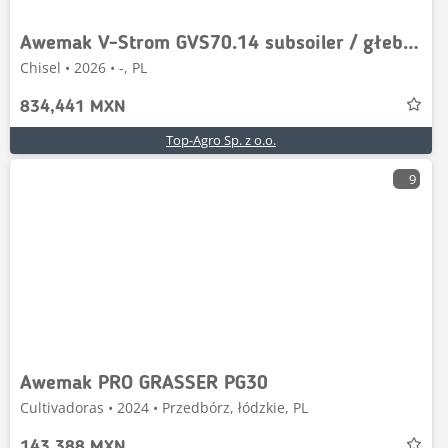
Awemak V-Strom GVS70.14 subsoiler / głebosz 7m
Chisel • 2026 • -, PL
834,441 MXN
Top-Agro Sp. z o.o.
9
Awemak PRO GRASSER PG30
Cultivadoras • 2024 • Przedbórz, łódzkie, PL
143,388 MXN