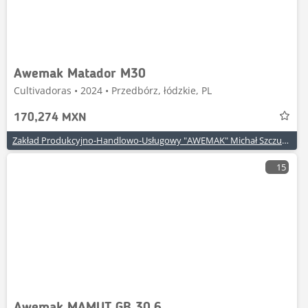
Awemak Matador M30
Cultivadoras • 2024 • Przedbórz, łódzkie, PL
170,274 MXN
Zakład Produkcyjno-Handlowo-Usługowy "AWEMAK" Michał Szczuraszek
15