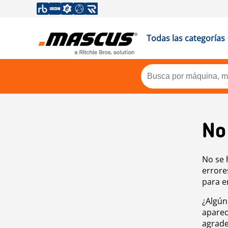
Todas las categorías
No
No se 
errore
para e
¿Algún
aparec
agrade