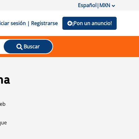
Español
|
MXN
iciar sesión | Registrarse
¡Pon un anuncio!
Buscar
na
web
que