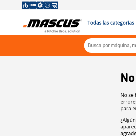
Todas las categorías
No
No se 
errore
para e
¿Algún
aparec
agrade