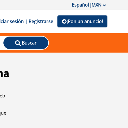
Español
|
MXN
iciar sesión | Registrarse
¡Pon un anuncio!
Buscar
na
web
que