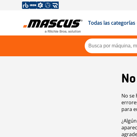
Todas las categorías
No
No se 
errore
para e
¿Algún
aparec
agrade