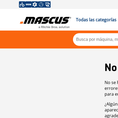
Todas las categorías
No
No se 
errore
para e
¿Algún
aparec
agrade