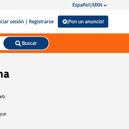
Español
|
MXN
iciar sesión | Registrarse
¡Pon un anuncio!
Buscar
na
web
que