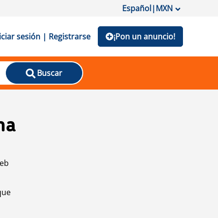
Español
|
MXN
iciar sesión | Registrarse
¡Pon un anuncio!
Buscar
na
web
que