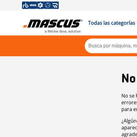
Todas las categorías
No
No se 
errore
para e
¿Algún
aparec
agrade