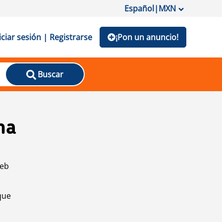
Español
|
MXN
iciar sesión | Registrarse
¡Pon un anuncio!
Buscar
na
web
que