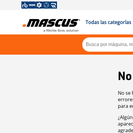
Todas las categorías
No
No se 
errore
para e
¿Algún
aparec
agrade