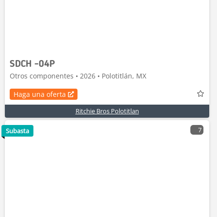
SDCH -04P
Otros componentes • 2026 • Polotitlán, MX
Haga una oferta
Ritchie Bros Polotitlan
7
Subasta