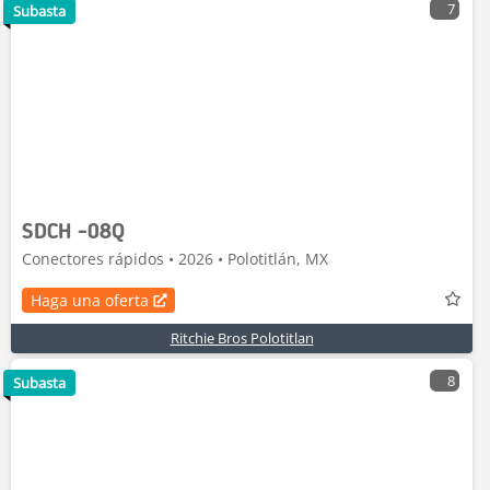
7
Subasta
SDCH -08Q
Conectores rápidos • 2026 • Polotitlán, MX
Haga una oferta
Ritchie Bros Polotitlan
8
Subasta