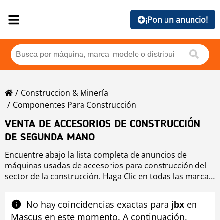
¡Pon un anuncio!
Construccion & Minería
Componentes Para Construcción
VENTA DE ACCESORIOS DE CONSTRUCCIÓN
DE SEGUNDA MANO
Encuentre abajo la lista completa de anuncios de
máquinas usadas de accesorios para construcción del
sector de la construcción. Haga Clic en todas las marcas
de equipo usado accesorios para construcción si quiere
comprobar las máquinas usadas disponibles de
No hay coincidencias exactas para
en
jbx
accesorios para construcción ordenadas por marca o si
Mascus en este momento. A continuación,
desea mejorar los resultados de búsqueda de equipo