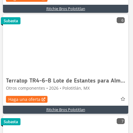
Ritchie Bros Polotitlan
6
Subasta
Terratop TR4-6-B Lote de Estantes para Almacen (Si
Otros componentes • 2026 • Polotitlán, MX
Haga una oferta
Ritchie Bros Polotitlan
7
Subasta