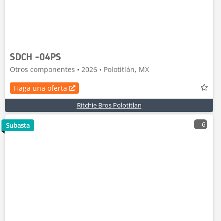
SDCH -04PS
Otros componentes • 2026 • Polotitlán, MX
Haga una oferta
Ritchie Bros Polotitlan
6
Subasta