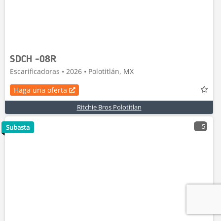
SDCH -08R
Escarificadoras • 2026 • Polotitlán, MX
Haga una oferta
Ritchie Bros Polotitlan
5
Subasta