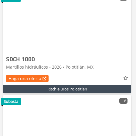
SDCH 1000
Martillos hidráulicos • 2026 • Polotitlán, MX
Haga una oferta
Ritchie Bros Polotitlan
6
Subasta