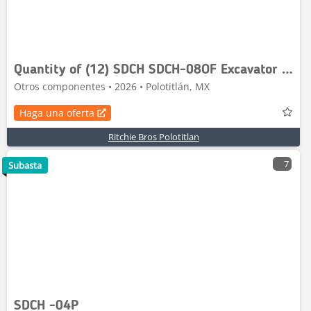
Quantity of (12) SDCH SDCH-08OF Excavator Oil Fil
Otros componentes • 2026 • Polotitlán, MX
Haga una oferta
Ritchie Bros Polotitlan
7
Subasta
SDCH -04P