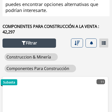
puedes encontrar opciones alternativas que
usado de accesorios para construcción seleccionando
podrían interesarte.
los filtros en la herramienta de navegación situada en el
lado izquierdo.
COMPONENTES PARA CONSTRUCCIÓN A LA VENTA :
42,297
Filtrar
Construccion & Minería
Componentes Para Construcción
11
Subasta