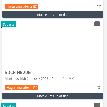
Haga una oferta
Ritchie Bros Polotitlan
6
Subasta
SDCH HB20G
Martillos hidráulicos • 2026 • Polotitlán, MX
Haga una oferta
Ritchie Bros Polotitlan
6
Subasta