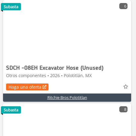
6
Subasta
SDCH -08EH Excavator Hose (Unused)
Otros componentes • 2026 • Polotitlán, MX
Haga una oferta
Ritchie Bros Polotitlan
8
Subasta