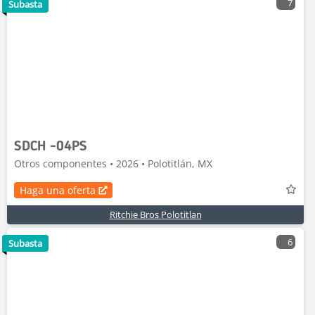
7
Subasta
SDCH -04PS
Otros componentes • 2026 • Polotitlán, MX
Haga una oferta
Ritchie Bros Polotitlan
6
Subasta