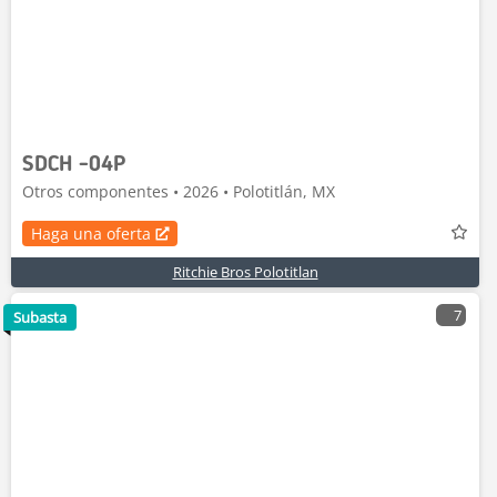
SDCH -04P
Otros componentes • 2026 • Polotitlán, MX
Haga una oferta
Ritchie Bros Polotitlan
7
Subasta