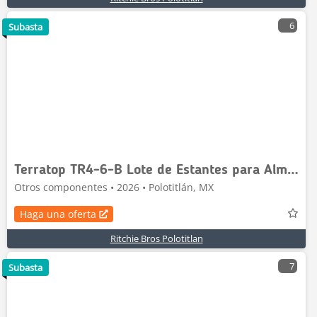
6
Subasta
Terratop TR4-6-B Lote de Estantes para Almacen (Si
Otros componentes • 2026 • Polotitlán, MX
Haga una oferta
Ritchie Bros Polotitlan
7
Subasta