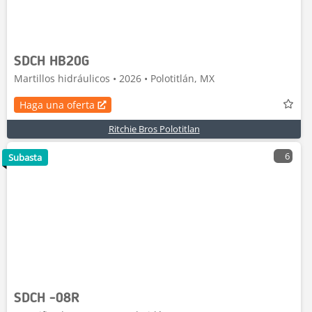
SDCH HB20G
Martillos hidráulicos • 2026 • Polotitlán, MX
Haga una oferta
Ritchie Bros Polotitlan
6
Subasta
SDCH -08R