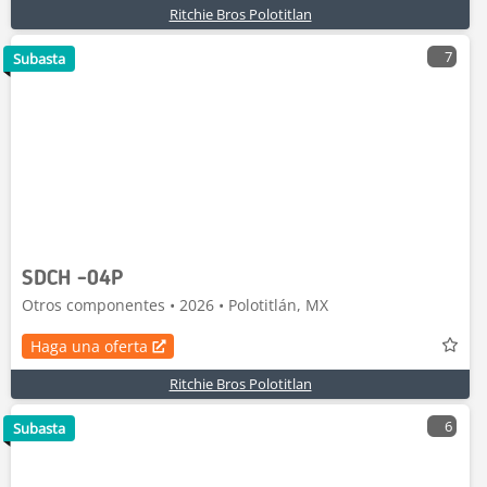
Ritchie Bros Polotitlan
7
Subasta
SDCH -04P
Otros componentes • 2026 • Polotitlán, MX
Haga una oferta
Ritchie Bros Polotitlan
6
Subasta