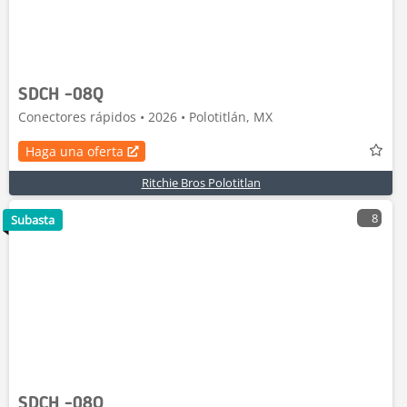
SDCH -08Q
Conectores rápidos • 2026 • Polotitlán, MX
Haga una oferta
Ritchie Bros Polotitlan
8
Subasta
SDCH -08Q