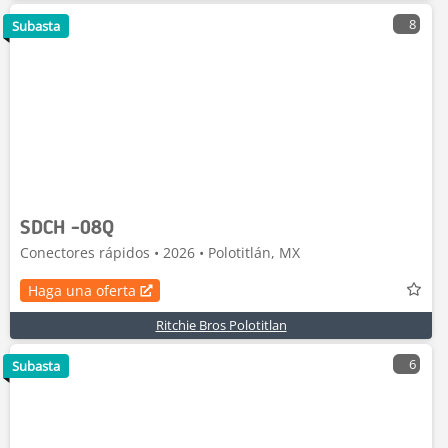
8
Subasta
SDCH -08Q
Conectores rápidos • 2026 • Polotitlán, MX
Haga una oferta
Ritchie Bros Polotitlan
6
Subasta