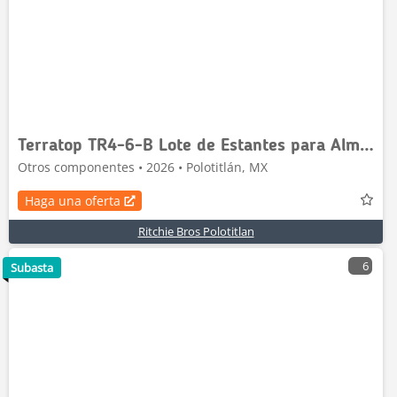
Terratop TR4-6-B Lote de Estantes para Almacen (Si
Otros componentes • 2026 • Polotitlán, MX
Haga una oferta
Ritchie Bros Polotitlan
6
Subasta