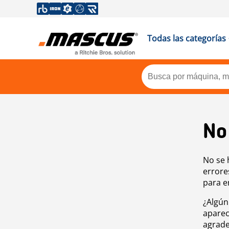
Todas las categorías
No
No se 
errore
para e
¿Algún
aparec
agrade