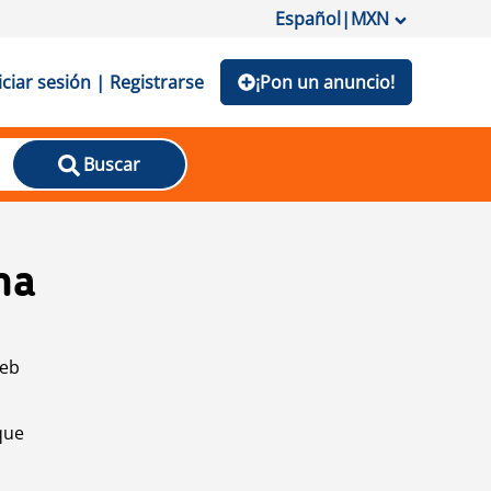
Español
|
MXN
iciar sesión | Registrarse
¡Pon un anuncio!
Buscar
na
web
que