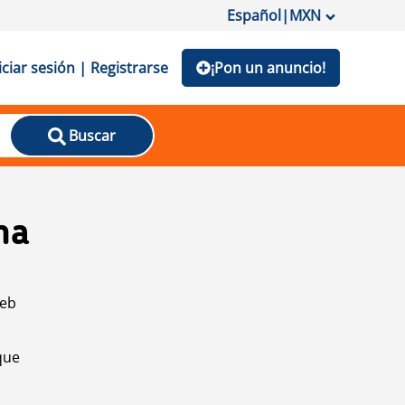
Español
|
MXN
iciar sesión | Registrarse
¡Pon un anuncio!
Buscar
na
web
que