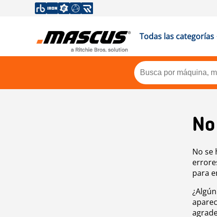
Todas las categorías
No
No se 
errore
para e
¿Algún
aparec
agrade