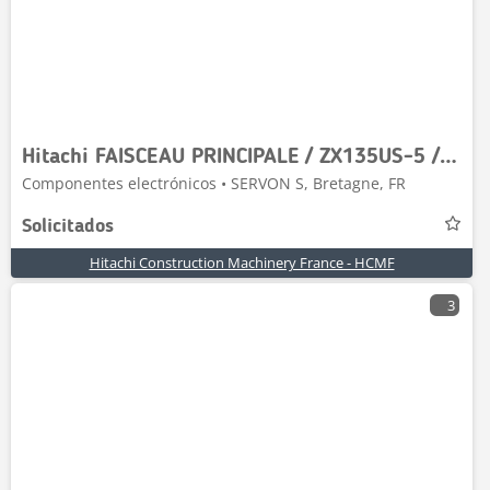
Hitachi FAISCEAU PRINCIPALE / ZX135US-5 / YA00018384
Componentes electrónicos • SERVON S, Bretagne, FR
Solicitados
Hitachi Construction Machinery France - HCMF
3