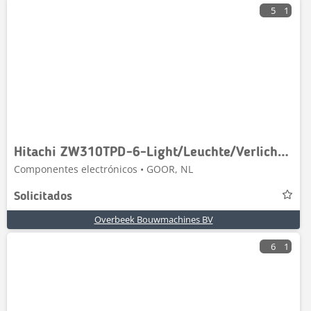
5
1
Hitachi ZW310TPD-6-Light/Leuchte/Verlichting
Componentes electrónicos • GOOR, NL
Solicitados
Overbeek Bouwmachines BV
6
1