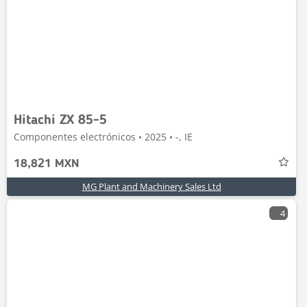
Hitachi ZX 85-5
Componentes electrónicos • 2025 • -, IE
18,821 MXN
MG Plant and Machinery Sales Ltd
4