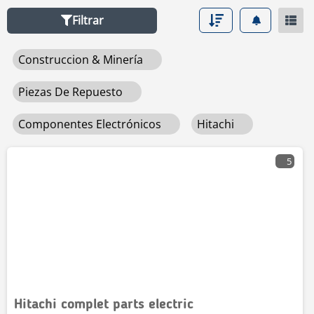
enlace
componentes electrónicos
.
Filtrar
Construccion & Minería
Piezas De Repuesto
Componentes Electrónicos
Hitachi
5
Hitachi complet parts electric