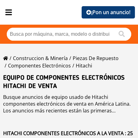
¡Pon un anuncio!
Construccion & Minería
Piezas De Repuesto
Componentes Electrónicos
Hitachi
EQUIPO DE COMPONENTES ELECTRÓNICOS
HITACHI DE VENTA
Busque anuncios de equipo usado de Hitachi
componentes electrónicos de venta en América Latina.
Los anuncios más recientes están las primeras
posiciones. Para buscar equipo usado de Hitachi
componentes electrónicos haga clic en los botones de
marca, año, precio, horas de uso, país. Para buscar
HITACHI COMPONENTES ELECTRÓNICOS A LA VENTA : 25
cualquier equipo usado de venta haga clic en este