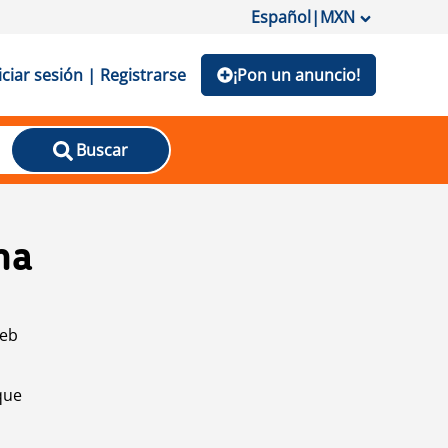
Español
|
MXN
iciar sesión | Registrarse
¡Pon un anuncio!
Buscar
na
web
que