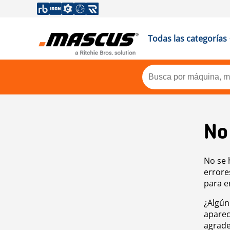
Todas las categorías
No
No se 
errore
para e
¿Algún
aparec
agrade