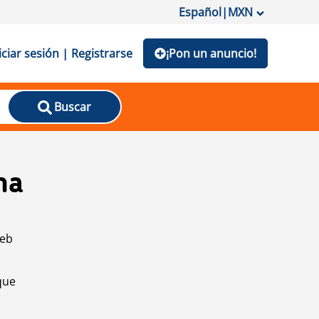
Español
|
MXN
iciar sesión | Registrarse
¡Pon un anuncio!
Buscar
na
web
que