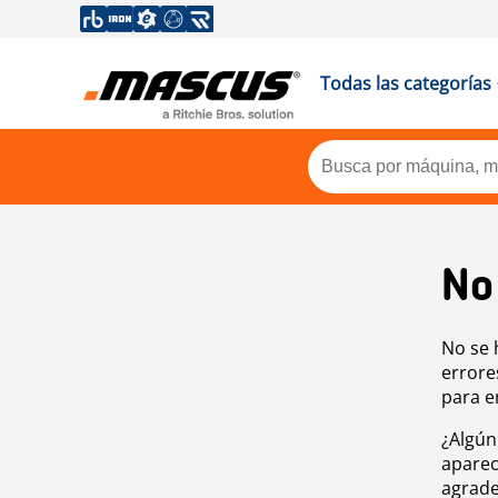
Todas las categorías
No
No se 
errore
para e
¿Algún
aparec
agrade