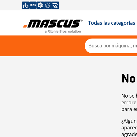
Todas las categorías
No
No se 
errore
para e
¿Algún
aparec
agrade