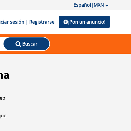
Español
|
MXN
iciar sesión | Registrarse
¡Pon un anuncio!
Buscar
na
web
que