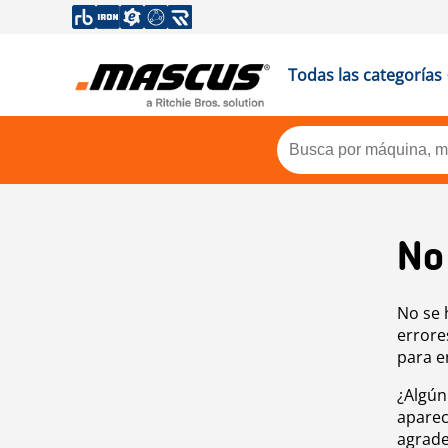
Todas las categorías
No
No se 
errore
para e
¿Algún
aparec
agrade