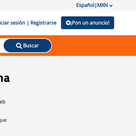
Español
|
MXN
iciar sesión | Registrarse
¡Pon un anuncio!
Buscar
na
web
que