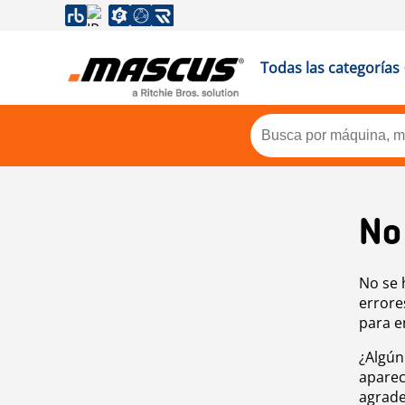
Todas las categorías
No
No se 
errore
para e
¿Algún
aparec
agrade