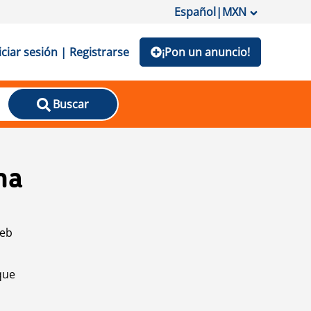
Español
|
MXN
iciar sesión | Registrarse
¡Pon un anuncio!
Buscar
na
web
que