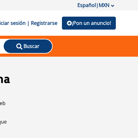
Español
|
MXN
iciar sesión | Registrarse
¡Pon un anuncio!
Buscar
na
web
que