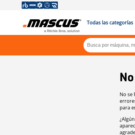
Todas las categorías
No
No se 
errore
para e
¿Algún
aparec
agrade