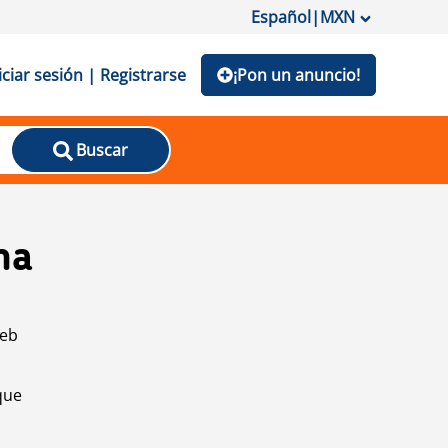
Español
|
MXN
iciar sesión | Registrarse
¡Pon un anuncio!
Buscar
na
web
que