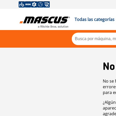
Todas las categorías
No
No se 
errore
para e
¿Algún
aparec
agrade