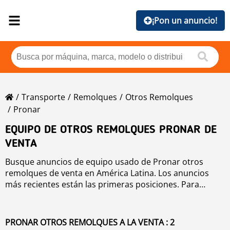
¡Pon un anuncio!
Transporte
Remolques
Otros Remolques
Pronar
EQUIPO DE OTROS REMOLQUES PRONAR DE
VENTA
Busque anuncios de equipo usado de Pronar otros
remolques de venta en América Latina. Los anuncios
más recientes están las primeras posiciones. Para
buscar equipo usado de Pronar otros remolques haga
clic en los botones de marca, año, precio, horas de uso,
país. Para buscar cualquier equipo usado de venta haga
PRONAR OTROS REMOLQUES A LA VENTA : 2
clic en este enlace
otros remolques
.