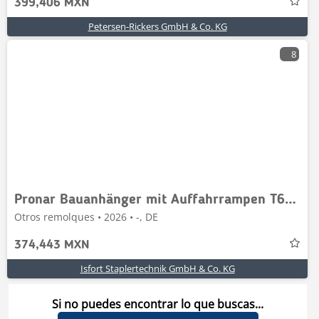
399,406 MXN
Petersen-Rickers GmbH & Co. KG
8
Pronar Bauanhänger mit Auffahrrampen T679/4MN
Otros remolques • 2026 • -, DE
374,443 MXN
Isfort Staplertechnik GmbH & Co. KG
Si no puedes encontrar lo que buscas...