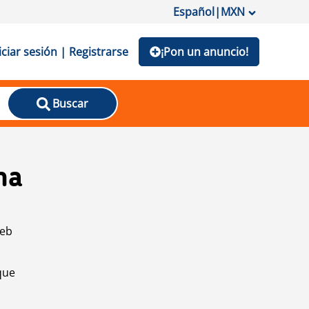
Español
|
MXN
iciar sesión | Registrarse
¡Pon un anuncio!
Buscar
na
web
que