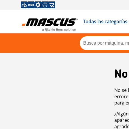
Todas las categorías
No
No se 
errore
para e
¿Algún
aparec
agrade