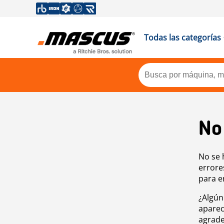
Todas las categorías
No
No se 
errore
para e
¿Algún
aparec
agrade