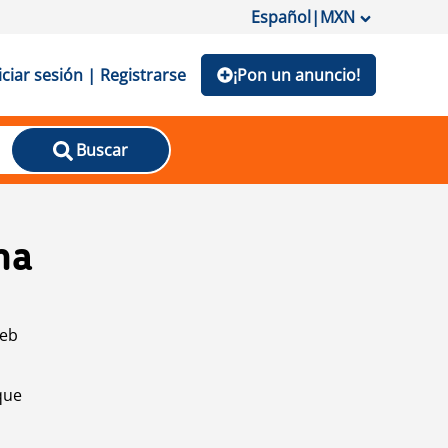
Español
|
MXN
iciar sesión | Registrarse
¡Pon un anuncio!
Buscar
na
web
que