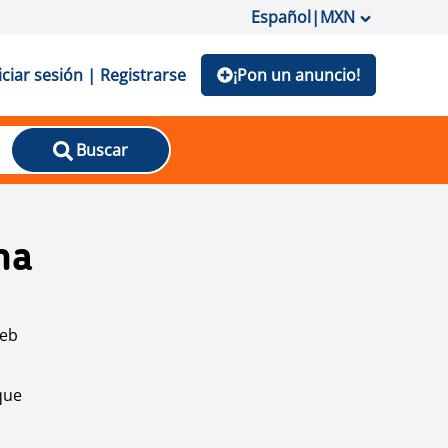
Español
|
MXN
iciar sesión | Registrarse
¡Pon un anuncio!
Buscar
na
web
que