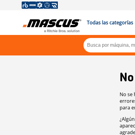
Todas las categorías
No
No se 
errore
para e
¿Algún
aparec
agrade