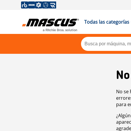
Todas las categorías
No
No se 
errore
para e
¿Algún
aparec
agrade