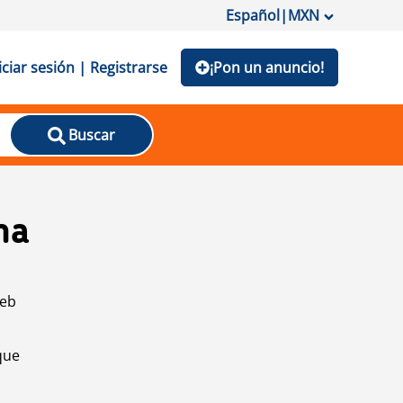
Español
|
MXN
iciar sesión | Registrarse
¡Pon un anuncio!
Buscar
na
web
que