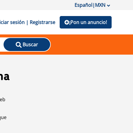
Español
|
MXN
iciar sesión | Registrarse
¡Pon un anuncio!
Buscar
na
web
que