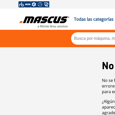
Todas las categorías
No
No se 
errore
para e
¿Algún
aparec
agrade