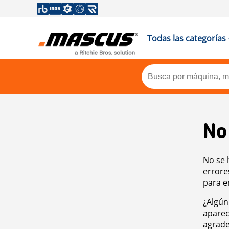
Todas las categorías
No
No se 
errore
para e
¿Algún
aparec
agrade