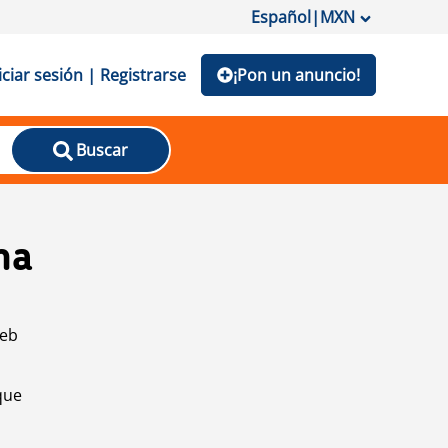
Español
|
MXN
iciar sesión | Registrarse
¡Pon un anuncio!
Buscar
na
web
que