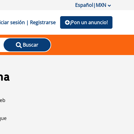
Español
|
MXN
iciar sesión | Registrarse
¡Pon un anuncio!
Buscar
na
web
que