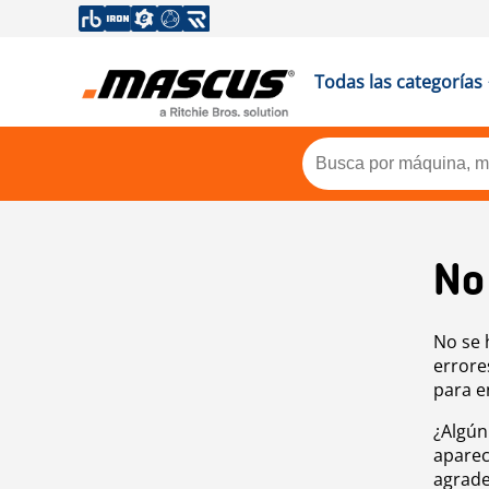
Todas las categorías
No
No se 
errore
para e
¿Algún
aparec
agrade