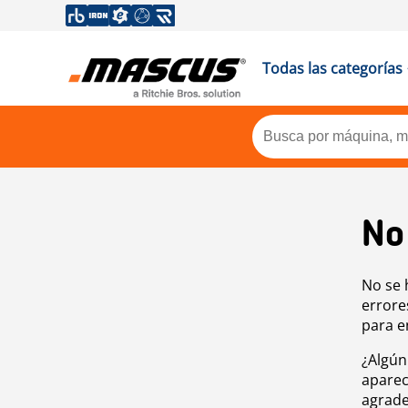
Todas las categorías
No
No se 
errore
para e
¿Algún
aparec
agrade