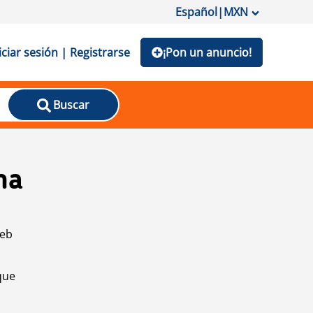
Español
|
MXN
iciar sesión | Registrarse
¡Pon un anuncio!
Buscar
na
web
que