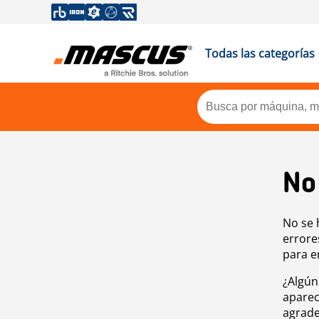
Todas las categorías
No
No se 
errore
para e
¿Algún
aparec
agrade