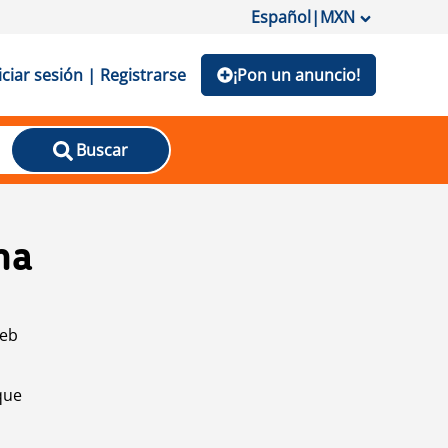
Español
|
MXN
iciar sesión | Registrarse
¡Pon un anuncio!
Buscar
na
web
que