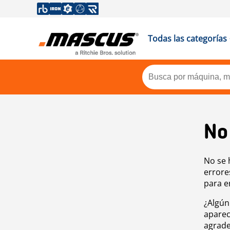
Todas las categorías
No
No se 
errore
para e
¿Algún
aparec
agrade