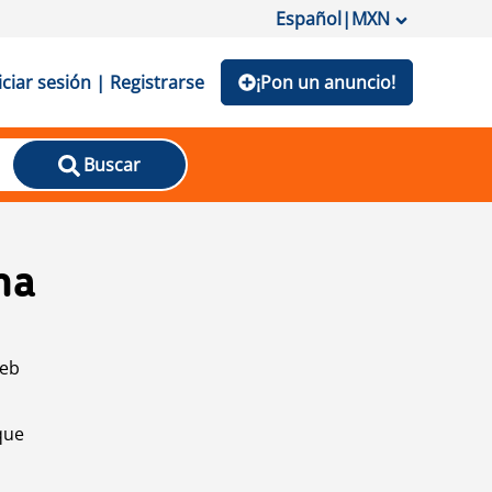
Español
|
MXN
iciar sesión | Registrarse
¡Pon un anuncio!
Buscar
na
web
que