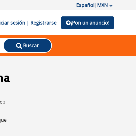
Español
|
MXN
iciar sesión | Registrarse
¡Pon un anuncio!
Buscar
na
web
que