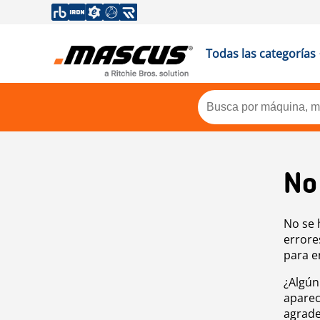
Todas las categorías
No
No se 
errore
para e
¿Algún
aparec
agrade