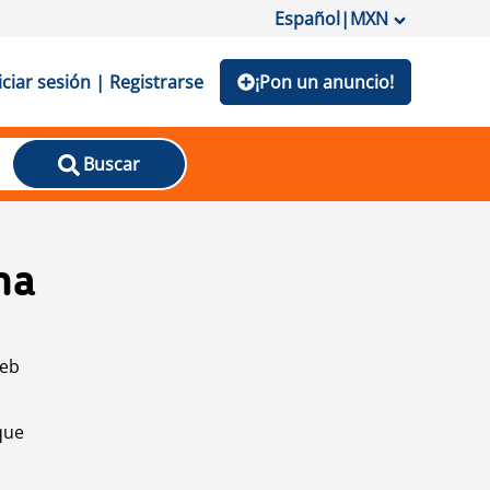
Español
|
MXN
iciar sesión | Registrarse
¡Pon un anuncio!
Buscar
na
web
que