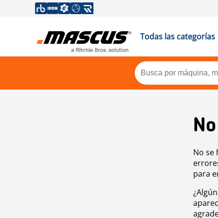
Todas las categorías
No
No se 
errore
para e
¿Algún
aparec
agrade