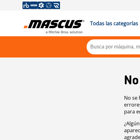
Todas las categorías
No
No se 
errore
para e
¿Algún
aparec
agrade