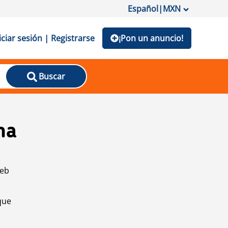
Español
|
MXN
iciar sesión | Registrarse
¡Pon un anuncio!
Buscar
na
web
que