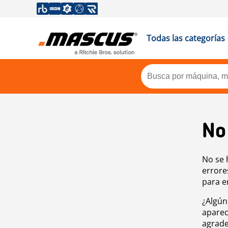
Todas las categorías
No
No se 
errore
para e
¿Algún
aparec
agrade