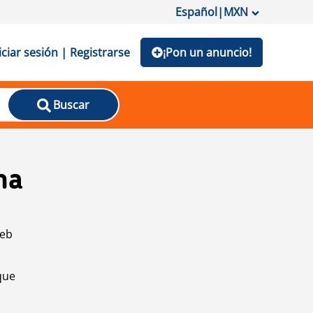
Español
|
MXN
iciar sesión | Registrarse
¡Pon un anuncio!
Buscar
na
web
que