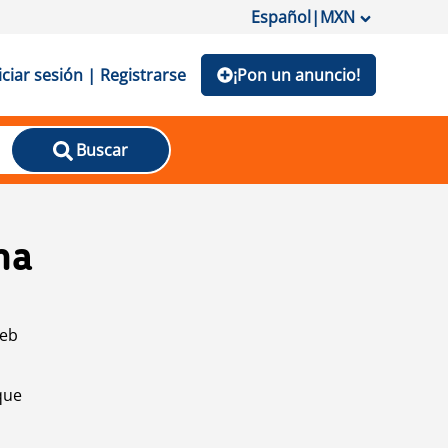
Español
|
MXN
iciar sesión | Registrarse
¡Pon un anuncio!
Buscar
na
web
que