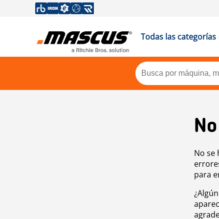
Todas las categorías
No
No se 
errore
para e
¿Algún
aparec
agrade