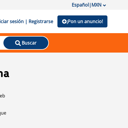
Español
|
MXN
iciar sesión | Registrarse
¡Pon un anuncio!
Buscar
na
web
que