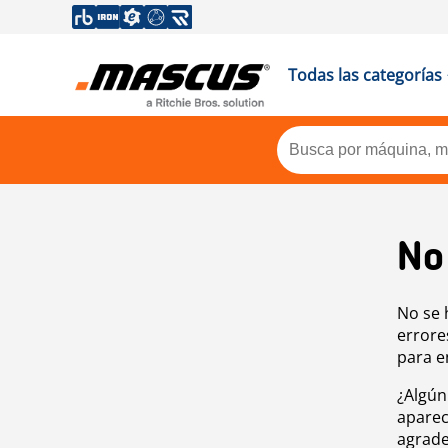
Todas las categorías
No
No se 
errore
para e
¿Algún
aparec
agrade