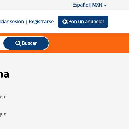
Español
|
MXN
iciar sesión | Registrarse
¡Pon un anuncio!
Buscar
na
web
que