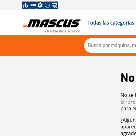
Todas las categorías
No
No se 
errore
para e
¿Algún
aparec
agrade