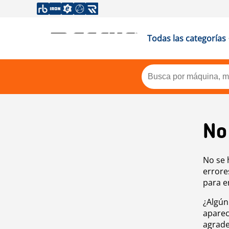
Todas las categorías
No
No se 
errore
para e
¿Algún
aparec
agrade