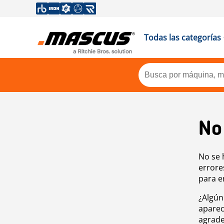
Todas las categorías
No
No se 
errore
para e
¿Algún
aparec
agrade