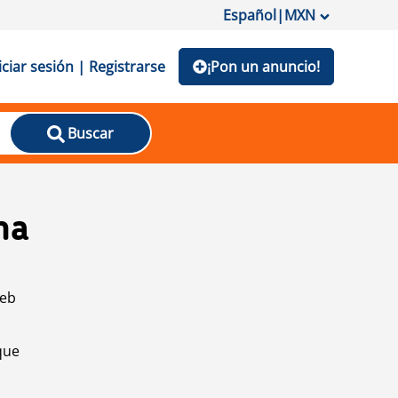
Español
|
MXN
iciar sesión | Registrarse
¡Pon un anuncio!
Buscar
na
web
que