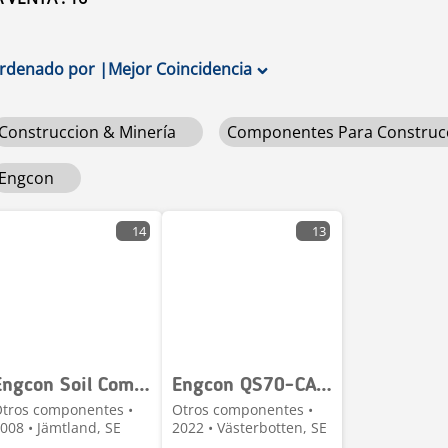
rdenado por
|
Mejor Coincidencia
Construccion & Minería
Componentes Para Construc
Engcon
14
13
Engcon Soil Compactor - S70 Mount
Engcon QS70-CAT-DC2
tros componentes •
Otros componentes •
008 • Jämtland, SE
2022 • Västerbotten, SE