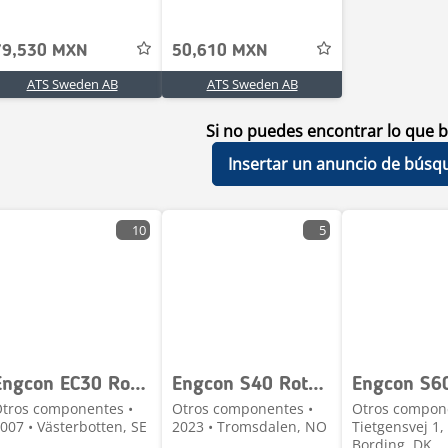
79,530 MXN
50,610 MXN
ATS Sweden AB
ATS Sweden AB
Si no puedes encontrar lo que b
Insertar un anuncio de búsq
10
5
Engcon EC30 Rotortilt with B27 bracket
Engcon S40 Rotortilt - helt ny
Engcon S60
tros componentes •
Otros componentes •
Otros compon
007 • Västerbotten, SE
2023 • Tromsdalen, NO
Tietgensvej 1,
Bording, DK