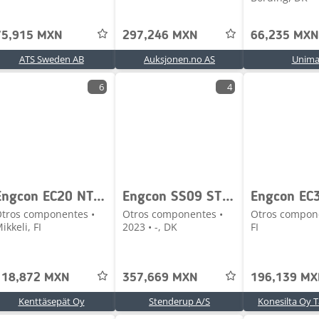
75,915 MXN
297,246 MXN
66,235 MXN
ATS Sweden AB
Auksjonen.no AS
Unima
6
4
Engcon EC20 NTP10/NTP10
Engcon SS09 STYRING
tros componentes •
Otros componentes •
Otros compone
ikkeli, FI
2023 • -, DK
FI
118,872 MXN
357,669 MXN
196,139 M
Kenttäsepät Oy
Stenderup A/S
Konesilta Oy T