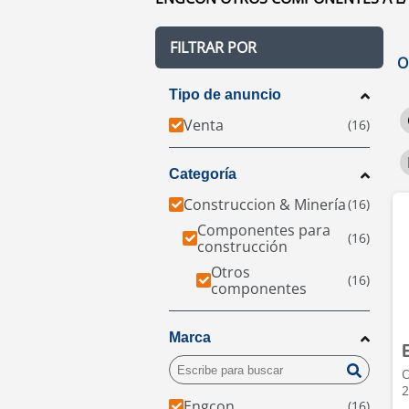
FILTRAR POR
O
Tipo de anuncio
Venta
Categoría
Construccion & Minería
Componentes para
construcción
Otros
componentes
Marca
O
2
Engcon