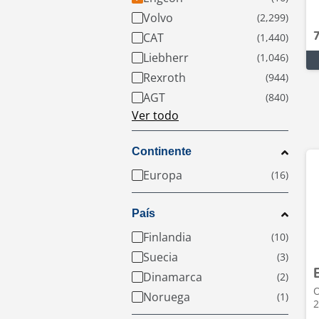
Volvo
CAT
Liebherr
Rexroth
AGT
Ver todo
Continente
Europa
País
Finlandia
Suecia
Dinamarca
O
Noruega
2