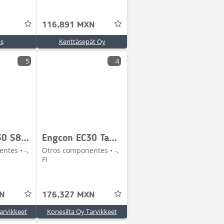
116,891 MXN
s
Kenttäsepät Oy
5
4
Engcon EC30 S80/S80 VM.2008
Engcon EC30 Tappi/NTP30 VM.2008
ntes • -,
Otros componentes • -,
FI
XN
176,327 MXN
arvikkeet
Konesilta Oy Tarvikkeet