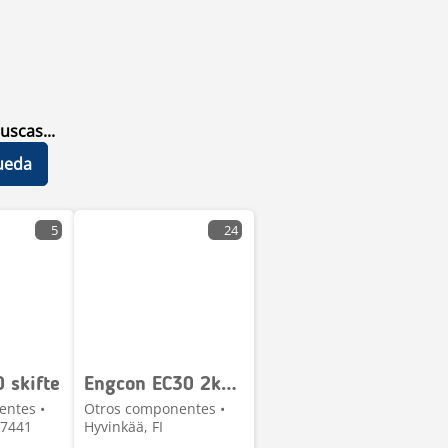
uscas...
ueda
5
24
 skifte
Engcon EC30 2kpl varaosiksi
entes •
Otros componentes •
 7441
Hyvinkää, FI