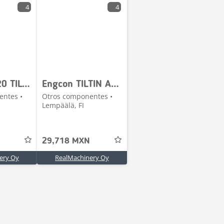
4
4
Engcon EC20 TILTIN ALAPÄÄ NTP20
Engcon TILTIN ALAPÄÄ NTP20
entes •
Otros componentes •
Lempäälä, FI
29,718 MXN
ery Oy
RealMachinery Oy