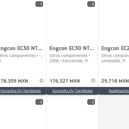
7
4
Engcon EC30 NTP10/NTP10 VM.2008
Engcon EC30 NTP20/NTP30
tros componentes • -,
Otros componentes •
Otros compon
I
2008 • Kärsämäki, FI
Lempäälä, FI
178,309 MXN
176,327 MXN
29,718 MXN
Konesilta Oy Tarvikkeet
Konesilta Oy Tarvikkeet
RealMachin
4
3