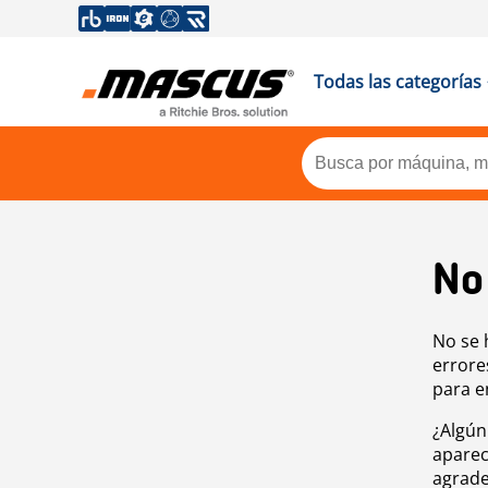
Todas las categorías
No
No se 
errore
para e
¿Algún
aparec
agrade