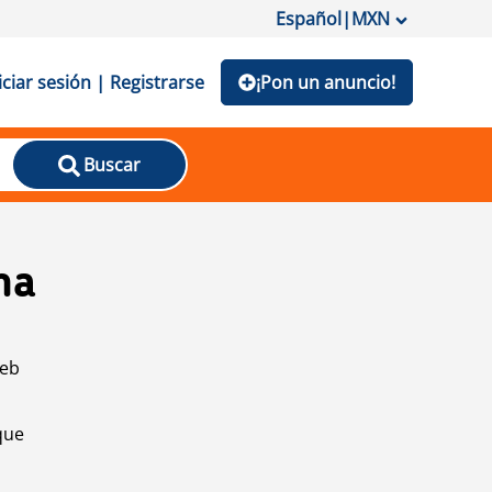
Español
|
MXN
iciar sesión | Registrarse
¡Pon un anuncio!
Buscar
na
web
que