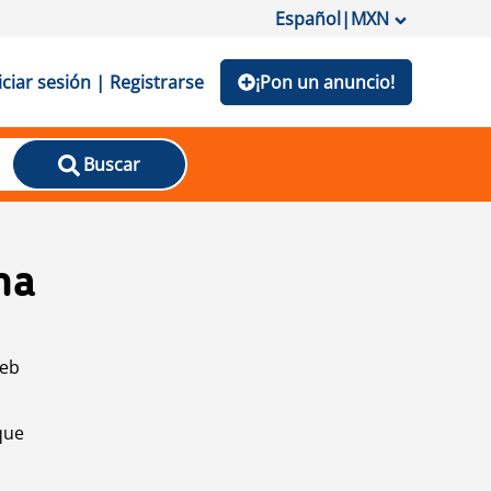
Español
|
MXN
iciar sesión | Registrarse
¡Pon un anuncio!
Buscar
na
web
que