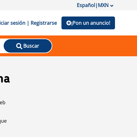
Español
|
MXN
iciar sesión | Registrarse
¡Pon un anuncio!
Buscar
na
web
que