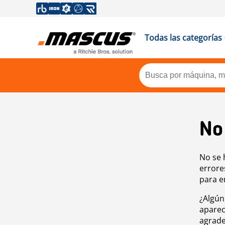
Todas las categorías
No
No se 
errore
para e
¿Algún
aparec
agrade